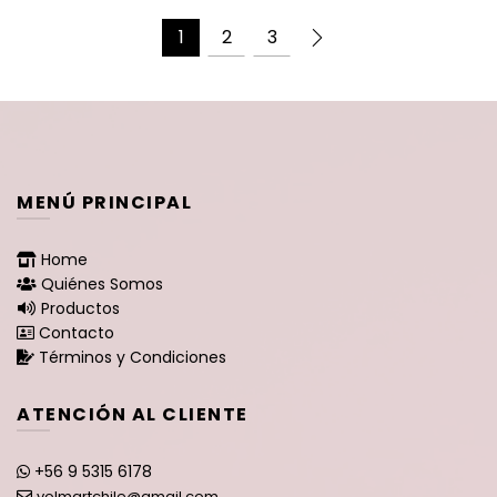
$179.900.
$159.900.
$69.900.
$64.90
1
2
3
MENÚ PRINCIPAL
Home
Quiénes Somos
Productos
Contacto
Términos y Condiciones
ATENCIÓN AL CLIENTE
+56 9 5315 6178
volmartchile@gmail.com