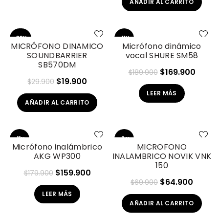
AÑADIR AL CARRITO
-33%
-11%
MICRÓFONO DINAMICO
Micrófono dinámico
SOUNDBARRIER
vocal SHURE SM58
SOL
SB570DM
D OU
T
El
El
$
169.900
$
189.900
El
El
$
19.900
$
29.900
precio
preci
precio
precio
LEER MÁS
original
actua
AÑADIR AL CARRITO
original
actual
era:
es:
era:
es:
$189.900.
$169.
$29.900.
$19.900.
-11%
-7%
Micrófono inalámbrico
MICROFONO
AKG WP300
INALAMBRICO NOVIK VNK
SOL
150
D OU
T
El
El
$
159.900
$
179.900
El
El
$
64.900
$
69.900
precio
precio
precio
precio
LEER MÁS
original
actual
AÑADIR AL CARRITO
original
actual
era:
es:
era:
es: