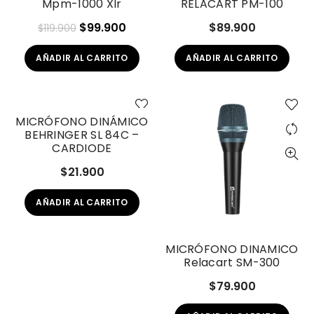
Mpm-1000 Xlr
RELACART PM-100
El
El
$
99.900
$
89.900
$
119.900
precio
precio
AÑADIR AL CARRITO
AÑADIR AL CARRITO
original
actual
era:
es:
$119.900.
$99.900.
MICRÓFONO DINÁMICO
BEHRINGER SL 84C –
CARDIODE
$
21.900
AÑADIR AL CARRITO
MICRÓFONO DINAMICO
Relacart SM-300
$
79.900