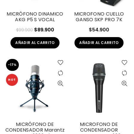
MICRÓFONO DINAMICO
MICROFONO CUELLO
AKG P5 S VOCAL
GANSO SKP PRO 7K
El
El
$
89.900
$
54.900
$
99.900
precio
precio
AÑADIR AL CARRITO
AÑADIR AL CARRITO
original
actual
era:
es:
$99.900.
$89.900.
-17%
HOT
MICRÓFONO DE
MICROFONO DE
CONDENSADOR Marantz
CONDENSADOR