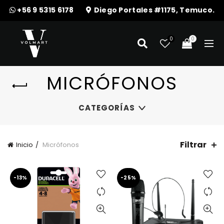
+56 9 5315 6178
Diego Portales #1175, Temuco.
0
0
MICRÓFONOS
CATEGORÍAS
Filtrar
Inicio
Micrófonos
-13%
-25%