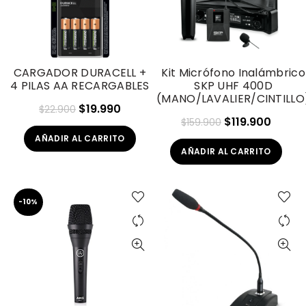
CARGADOR DURACELL +
Kit Micrófono Inalámbrico
4 PILAS AA RECARGABLES
SKP UHF 400D
(MANO/LAVALIER/CINTILLO
El
El
$
19.990
$
22.900
El
El
$
119.900
$
159.900
precio
precio
precio
preci
AÑADIR AL CARRITO
original
actual
AÑADIR AL CARRITO
original
actua
era:
es:
era:
es:
$22.900.
$19.990.
$159.900.
$119.9
-10%