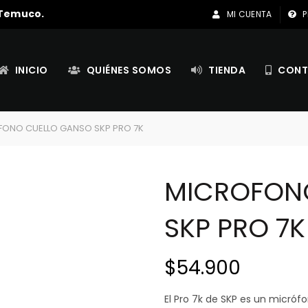
 Temuco.
MI CUENTA
P
INICIO
QUIÉNES SOMOS
TIENDA
CONT
ONO CUELLO GANSO SKP PRO 7K
MICROFON
SKP PRO 7K
$
54.900
El Pro 7k de SKP es un micróf