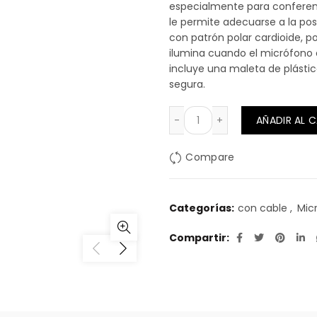
especialmente para conferenc
le permite adecuarse a la po
con patrón polar cardioide, p
ilumina cuando el micrófono 
incluye una maleta de plástic
segura.
MICROFONO CUELLO GAN
AÑADIR AL 
Compare
Categorías:
con cable
,
Mic
Compartir