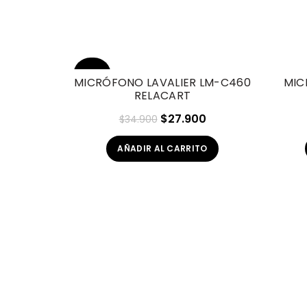
-20%
MICRÓFONO LAVALIER LM-C460
MIC
RELACART
El
El
$
27.900
$
34.900
precio
precio
AÑADIR AL CARRITO
original
actual
era:
es:
$34.900.
$27.900.