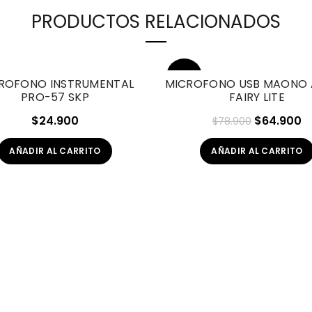
PRODUCTOS RELACIONADOS
-18%
ROFONO INSTRUMENTAL
MICROFONO USB MAONO 
PRO-57 SKP
FAIRY LITE
HOT
El
El
$
24.900
$
64.900
$
78.900
precio
p
AÑADIR AL CARRITO
AÑADIR AL CARRITO
original
a
era:
es
$78.900.
$