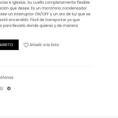
ias e iglesias. Su cuello completamente flexible
sición que desee. Es un micrófono condensador
osee un interruptor ON/OFF y un aro de luz que se
está encendido. Fácil de transportar ya que
o para llevarlo donde quieras y de manera
SO SKP PRO 7K cantidad
CARRITO
Añadir a la lista
rófonos