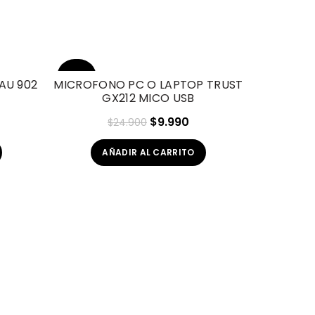
-60%
-20%
AU 902
MICROFONO PC O LAPTOP TRUST
GX212 MICO USB
HOT
El
El
$
9.990
$
24.900
recio
precio
precio
AÑADIR AL CARRITO
ctual
original
actual
:
era:
es:
64.900.
$24.900.
$9.990.
OFERTA 2
MICROF
$