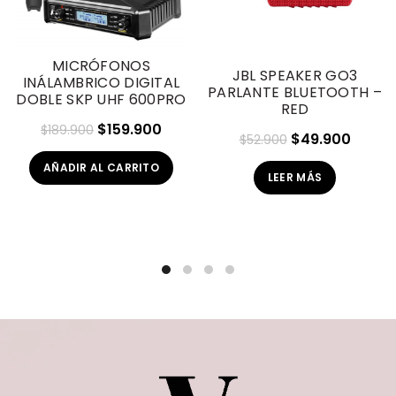
MICRÓFONOS
JBL SPEAKER GO3
INÁLAMBRICO DIGITAL
PARLANTE BLUETOOTH –
DOBLE SKP UHF 600PRO
RED
El
El
$
159.900
$
189.900
El
El
$
49.900
$
52.900
precio
precio
precio
preci
AÑADIR AL CARRITO
original
actual
LEER MÁS
original
actua
era:
es:
era:
es:
$189.900.
$159.900.
$52.900.
$49.9