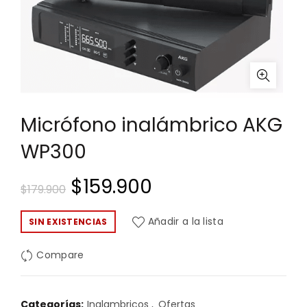
Micrófono inalámbrico AKG
WP300
El
El
$
159.900
$
179.900
precio
precio
Añadir a la lista
SIN EXISTENCIAS
original
actual
Compare
era:
es:
$179.900.
$159.900.
Categorías:
Inalambricos
,
Ofertas