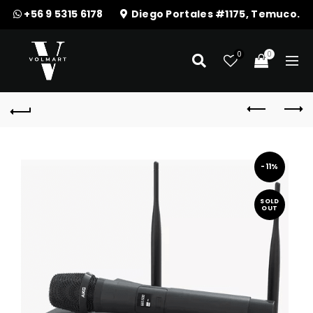
+56 9 5315 6178
Diego Portales #1175, Temuco.
0
0
-11%
SOLD
OUT