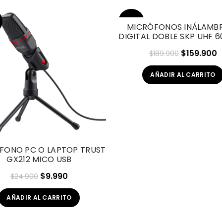
-16%
MICRÓFONOS INÁLAMB
DIGITAL DOBLE SKP UHF 
HOT
El
E
$
159.900
$
189.900
precio
p
AÑADIR AL CARRITO
original
a
era:
e
$189.900.
$
FONO PC O LAPTOP TRUST
GX212 MICO USB
El
El
$
9.990
$
24.900
precio
precio
AÑADIR AL CARRITO
original
actual
era:
es: