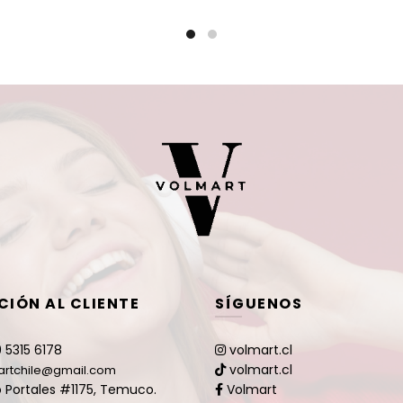
$24.900.
$9.990.
CIÓN AL CLIENTE
SÍGUENOS
 5315 6178
volmart.cl
volmart.cl
artchile@gmail.com
 Portales #1175, Temuco.
Volmart