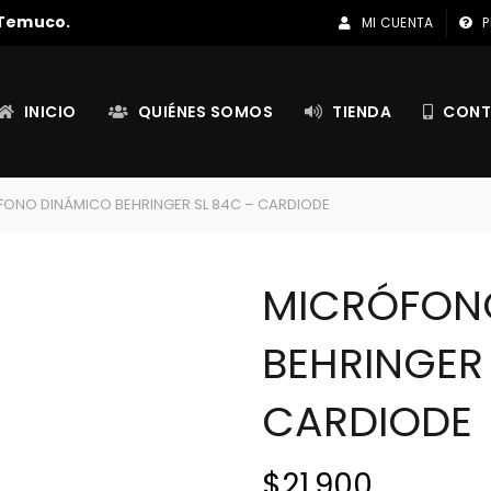
 Temuco.
MI CUENTA
P
INICIO
QUIÉNES SOMOS
TIENDA
CONT
ONO DINÁMICO BEHRINGER SL 84C – CARDIODE
MICRÓFON
BEHRINGER 
CARDIODE
$
21.900