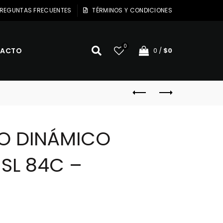
REGUNTAS FRECUENTES
TÉRMINOS Y CONDICIONES
0
ACTO
0
/
$
0
O DINÁMICO
SL 84C –