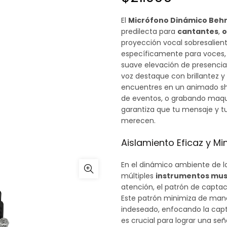
El
Micrófono Dinámico Behri
predilecta para
cantantes
,
o
proyección vocal sobresalien
específicamente para voces,
suave elevación de presencia
voz destaque con brillantez y
encuentres en un animado sh
de eventos, o grabando maqu
garantiza que tu mensaje y t
merecen.
Aislamiento Eficaz y M
En el dinámico ambiente de l
múltiples
instrumentos mus
atención, el patrón de captac
Este patrón minimiza de mane
indeseado, enfocando la cap
es crucial para lograr una señ