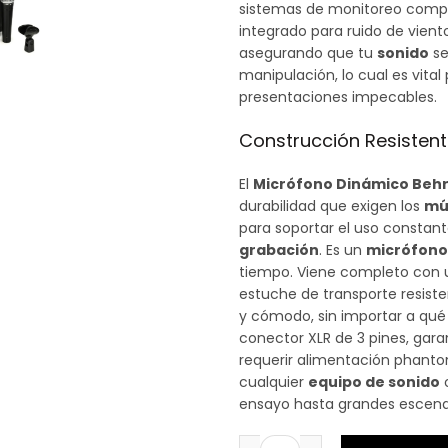
sistemas de monitoreo compl
integrado para ruido de vient
asegurando que tu
sonido
se
manipulación, lo cual es vital
presentaciones impecables.
Construcción Resisten
El
Micrófono Dinámico Behr
durabilidad que exigen los
mú
para soportar el uso constante
grabación
. Es un
micrófono
tiempo. Viene completo con u
estuche de transporte resiste
y cómodo, sin importar a qué 
conector XLR de 3 pines, garan
requerir alimentación phantom
cualquier
equipo de sonido
ensayo hasta grandes escena
MICRÓFONO DINÁMICO BE