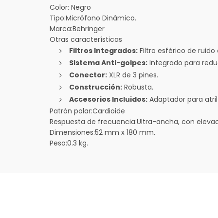
Color:
Negro
Tipo:
Micrófono Dinámico.
Marca:
Behringer
Otras características
Filtros Integrados:
Filtro esférico de ruido
Sistema Anti-golpes:
Integrado para reduc
Conector:
XLR de 3 pines.
Construcción:
Robusta.
Accesorios Incluidos:
Adaptador para atri
Patrón polar:
Cardioide
Respuesta de frecuencia:
Ultra-ancha, con elevac
Dimensiones:
52 mm x 180 mm.
Peso:
0.3 kg.