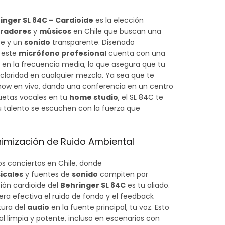
nger SL 84C – Cardioide
es la elección
radores
y
músicos
en Chile que buscan una
te y un
sonido
transparente.
Diseñado
 este
micrófono profesional
cuenta con una
 en la frecuencia media, lo que asegura que tu
 claridad en cualquier mezcla.
Ya sea que te
ow en vivo, dando una conferencia en un centro
etas vocales en tu
home studio
, el SL 84C te
u talento se escuchen con la fuerza que
inimización de Ruido Ambiental
os conciertos en Chile, donde
icales
y fuentes de
sonido
compiten por
ión cardioide del
Behringer SL 84C
es tu aliado.
ra efectiva el ruido de fondo y el feedback
tura del
audio
en la fuente principal, tu voz. Esto
al limpia y potente, incluso en escenarios con