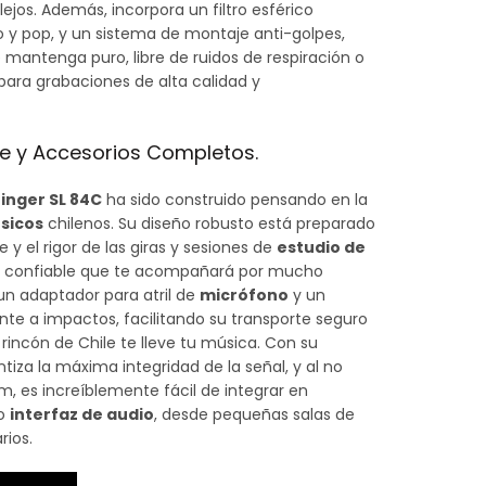
ejos.
Además, incorpora un filtro esférico
o y pop, y un sistema de montaje anti-golpes,
 mantenga puro, libre de ruidos de respiración o
 para grabaciones de alta calidad y
te y Accesorios Completos.
inger SL 84C
ha sido construido pensando en la
sicos
chilenos. Su diseño robusto está preparado
 y el rigor de las giras y sesiones de
estudio de
confiable que te acompañará por mucho
n adaptador para atril de
micrófono
y un
nte a impactos, facilitando su transporte seguro
rincón de Chile te lleve tu música.
Con su
tiza la máxima integridad de la señal, y al no
, es increíblemente fácil de integrar en
o
interfaz de audio
, desde pequeñas salas de
rios.
HRINGER SL 84C - CARDIODE cantidad