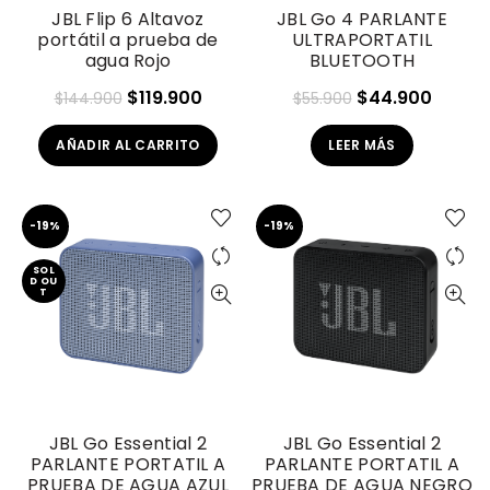
JBL Flip 6 Altavoz
JBL Go 4 PARLANTE
portátil a prueba de
ULTRAPORTATIL
agua Rojo
BLUETOOTH
El
El
El
El
$
119.900
$
44.900
$
144.900
$
55.900
precio
precio
precio
precio
AÑADIR AL CARRITO
LEER MÁS
original
actual
original
actual
era:
es:
era:
es:
$144.900.
$119.900.
$55.900.
$44.9
-19%
-19%
SOL
D OU
T
JBL Go Essential 2
JBL Go Essential 2
PARLANTE PORTATIL A
PARLANTE PORTATIL A
PRUEBA DE AGUA AZUL
PRUEBA DE AGUA NEGRO