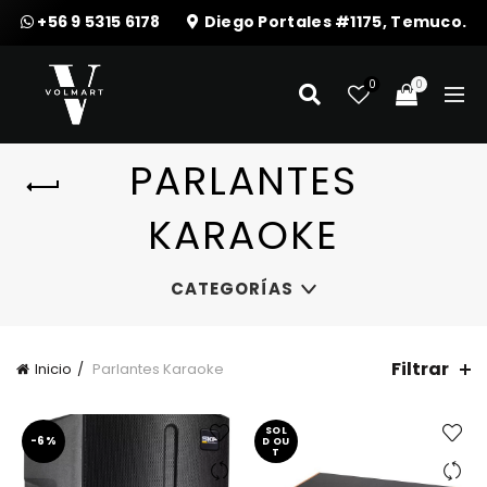
+56 9 5315 6178
Diego Portales #1175, Temuco.
0
0
PARLANTES
KARAOKE
CATEGORÍAS
Filtrar
Inicio
Parlantes Karaoke
SOL
-6%
D OU
T