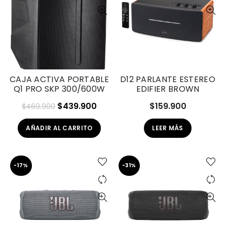
CAJA ACTIVA PORTABLE
D12 PARLANTE ESTEREO
Q1 PRO SKP 300/600W
EDIFIER BROWN
El
El
$
439.900
$
159.900
$
469.900
precio
precio
AÑADIR AL CARRITO
LEER MÁS
original
actual
era:
es:
$469.900.
$439.900.
-17%
-31%