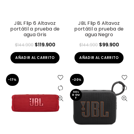
JBL Flip 6 Altavoz
JBL Flip 6 Altavoz
portátil a prueba de
portátil a prueba de
agua Gris
agua Negro
El
El
El
El
$
119.900
$
99.900
$
144.900
$
144.900
precio
precio
precio
preci
AÑADIR AL CARRITO
AÑADIR AL CARRITO
original
actual
original
actua
era:
es:
era:
es:
$144.900.
$119.900.
$144.900.
$99.9
-17%
-20%
SOL
D OU
T