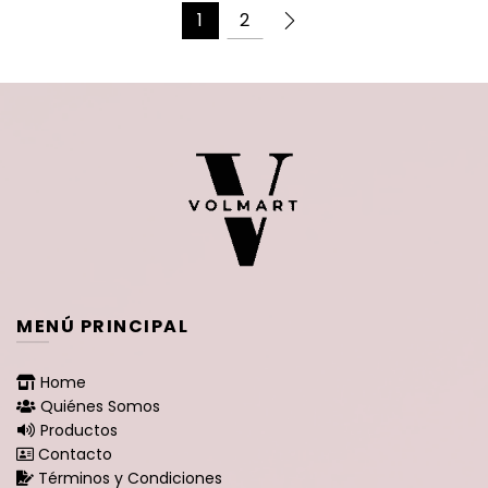
$199.900.
$139.900.
1
2
MENÚ PRINCIPAL
Home
Quiénes Somos
Productos
Contacto
Términos y Condiciones