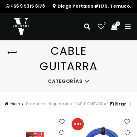
+56 9 5315 6178
Diego Portales #1175, Temuco.
0
0
CABLE
GUITARRA
CATEGORÍAS
Filtrar
Inicio
Productos etiquetados “CABLE GUITARRA”
HOT