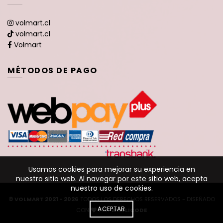
volmart.cl
volmart.cl
Volmart
MÉTODOS DE PAGO
Usamos cookies para mejorar su experiencia en
nuestro sitio web. Al navegar por este sitio web, acepta
nuestro uso de cookies.
© VOLMART 2021 - 2026
TODOS LOS DERECHOS RESERVADOS - DISEÑADO
ACEPTAR
CON
POR
WARLICODE