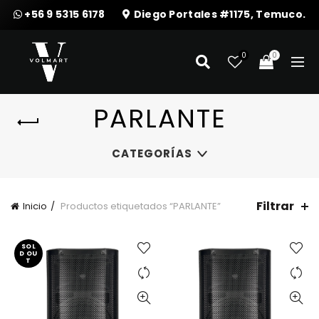
+56 9 5315 6178
Diego Portales #1175, Temuco.
0
0
PARLANTE
CATEGORÍAS
Filtrar
Inicio
Productos etiquetados “PARLANTE”
SOL
D OU
T