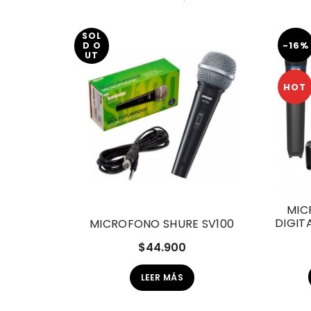
SOL
-16%
D O
UT
HOT
MIC
DIGIT
MICROFONO SHURE SV100
$
44.900
LEER MÁS