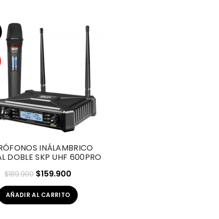
RÓFONOS INÁLAMBRICO
AL DOBLE SKP UHF 600PRO
El
El
$
159.900
$
189.900
precio
precio
AÑADIR AL CARRITO
original
actual
era:
es: