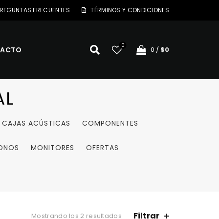
REGUNTAS FRECUENTES
TÉRMINOS Y CONDICIONES
0
ACTO
0
/
$
0
AL
CAJAS ACÚSTICAS
COMPONENTES
ONOS
MONITORES
OFERTAS
Filtrar
Mostrando los 2 resultados