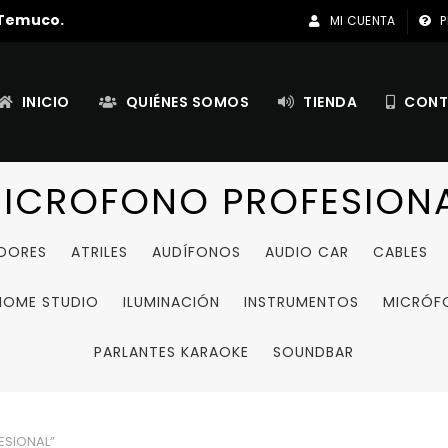
 Temuco.
MI CUENTA
P
INICIO
QUIÉNES SOMOS
TIENDA
CONT
ICROFONO PROFESION
ADORES
ATRILES
AUDÍFONOS
AUDIO CAR
CABLES
HOME STUDIO
ILUMINACIÓN
INSTRUMENTOS
MICRÓF
PARLANTES KARAOKE
SOUNDBAR
ESIONAL”