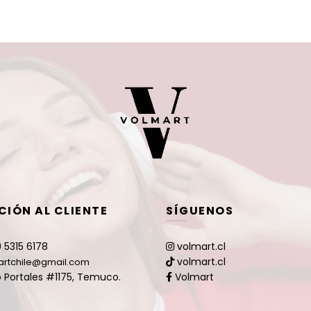
$189.900.
$159.900.
CIÓN AL CLIENTE
SÍGUENOS
 5315 6178
volmart.cl
volmart.cl
artchile@gmail.com
 Portales #1175, Temuco.
Volmart