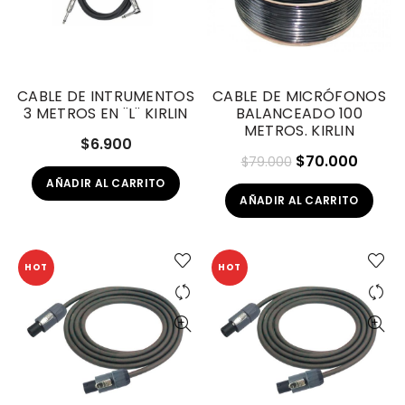
CABLE DE INTRUMENTOS
CABLE DE MICRÓFONOS
3 METROS EN ¨L¨ KIRLIN
BALANCEADO 100
METROS. KIRLIN
$
6.900
El
El
$
70.000
$
79.000
precio
precio
AÑADIR AL CARRITO
AÑADIR AL CARRITO
original
actual
era:
es:
$79.000.
$70.0
HOT
HOT