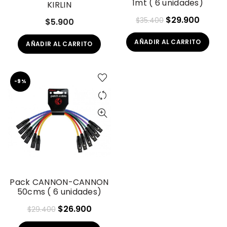
1mt ( 6 unidades)
KIRLIN
El
El
$
29.900
$
35.400
$
5.900
precio
precio
AÑADIR AL CARRITO
original
actual
AÑADIR AL CARRITO
era:
es:
$35.400.
$29.90
-9%
Pack CANNON-CANNON
50cms ( 6 unidades)
El
El
$
26.900
$
29.400
precio
precio