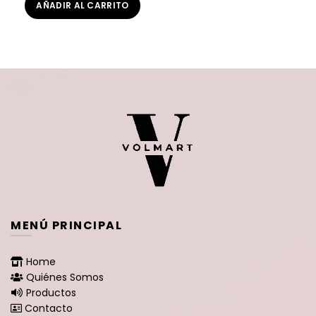
AÑADIR AL CARRITO
original
actual
era:
es:
$29.400.
$26.900.
MENÚ PRINCIPAL
Home
Quiénes Somos
Productos
Contacto