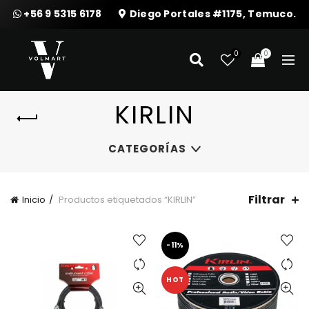
+56 9 5315 6178
Diego Portales #1175, Temuco.
0
0
KIRLIN
CATEGORÍAS
Filtrar
Inicio
Productos etiquetados “KIRLIN”
-11%
HOT