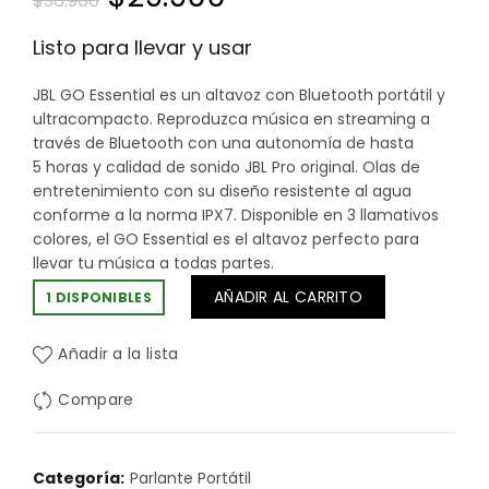
$
36.900
precio
precio
Listo para llevar y usar
original
actual
JBL GO Essential es un altavoz con Bluetooth portátil y
ultracompacto. Reproduzca música en streaming a
era:
es:
través de Bluetooth con una autonomía de hasta
5 horas y calidad de sonido JBL Pro original. Olas de
$36.900.
$29.900.
entretenimiento con su diseño resistente al agua
conforme a la norma IPX7. Disponible en 3 llamativos
colores, el GO Essential es el altavoz perfecto para
llevar tu música a todas partes.
AÑADIR AL CARRITO
1 DISPONIBLES
Añadir a la lista
Compare
Categoría:
Parlante Portátil