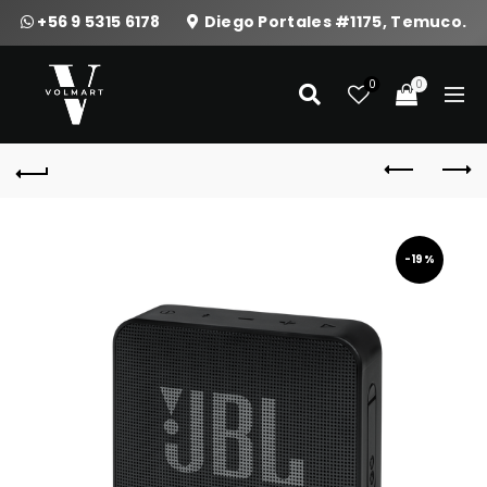
+56 9 5315 6178
Diego Portales #1175, Temuco.
0
0
-19%