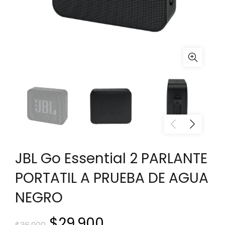
JBL Go Essential 2 PARLANTE
PORTATIL A PRUEBA DE AGUA
NEGRO
El
El
$
29.900