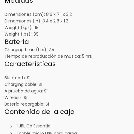
Medidas
Dimensiones (cm):
8.6 x 7.1 x 3.2
Dimensiones (in):
3.4 x 2.8 x 1.2
Weight (kgs)
.: 18
Weight (lbs)
.: 39
Batería
Charging time (hrs):
2.5
Tiempo de reproducción de musica:
5 hrs
Características
Bluetooth:
Sí
Charging cable:
Sí
A prueba de agua:
Sí
Wireless:
Sí
Batería recargable:
Sí
Contenido de la caja
1 JBL Go Essential
1 cable micro USB para carga