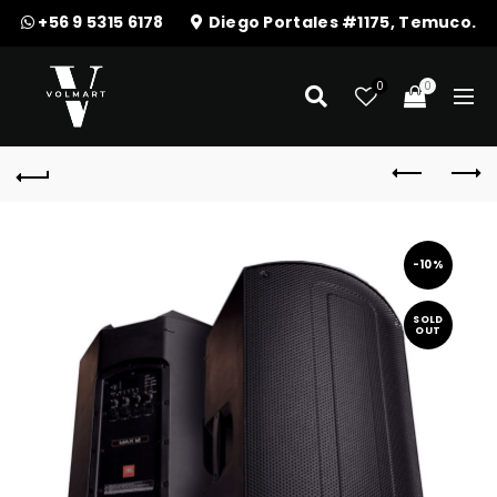
+56 9 5315 6178
Diego Portales #1175, Temuco.
0
0
-10%
SOLD
OUT