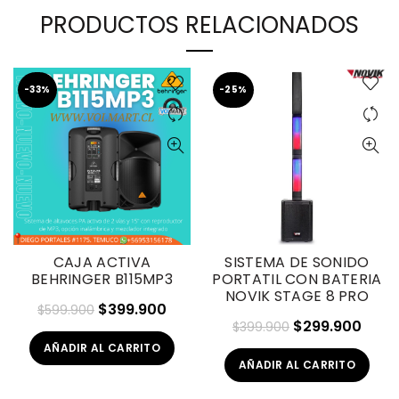
PRODUCTOS RELACIONADOS
-33%
-25%
CAJA ACTIVA
SISTEMA DE SONIDO
BEHRINGER B115MP3
PORTATIL CON BATERIA
NOVIK STAGE 8 PRO
El
El
$
399.900
$
599.900
El
El
$
299.900
$
399.900
precio
precio
precio
prec
AÑADIR AL CARRITO
original
actual
AÑADIR AL CARRITO
original
actu
era:
es:
era:
es:
$599.900.
$399.900.