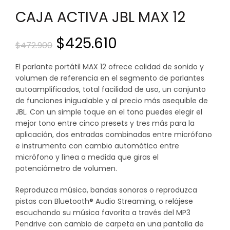
CAJA ACTIVA JBL MAX 12
El
El
$
425.610
$
472.900
precio
precio
El parlante portátil MAX 12 ofrece calidad de sonido y
volumen de referencia en el segmento de parlantes
original
actual
autoamplificados, total facilidad de uso, un conjunto
de funciones inigualable y al precio más asequible de
era:
es:
JBL. Con un simple toque en el tono puedes elegir el
mejor tono entre cinco presets y tres más para la
$472.900.
$425.610.
aplicación, dos entradas combinadas entre micrófono
e instrumento con cambio automático entre
micrófono y línea a medida que giras el
potenciómetro de volumen.
Reproduzca música, bandas sonoras o reproduzca
pistas con Bluetooth® Audio Streaming, o relájese
escuchando su música favorita a través del MP3
Pendrive con cambio de carpeta en una pantalla de