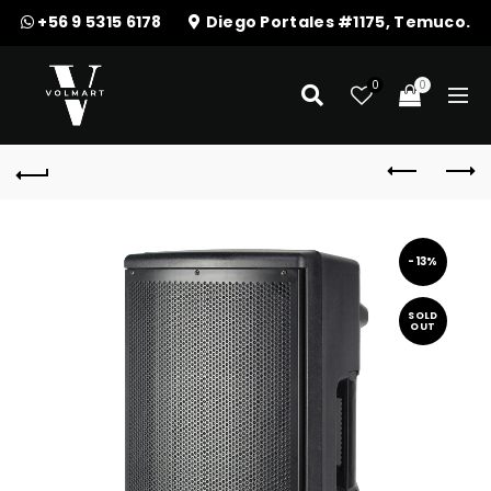
+56 9 5315 6178
Diego Portales #1175, Temuco.
0
0
-13%
SOLD
OUT