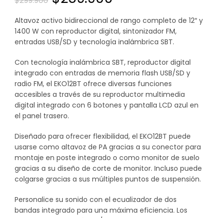
$
299.900
precio
precio
Altavoz activo bidireccional de rango completo de 12″ y
1400 W con reproductor digital, sintonizador FM,
original
actual
entradas USB/SD y tecnología inalámbrica SBT.
era:
es:
Con tecnología inalámbrica SBT, reproductor digital
integrado con entradas de memoria flash USB/SD y
$299.900.
$259.900.
radio FM, el EKO12BT ofrece diversas funciones
accesibles a través de su reproductor multimedia
digital integrado con 6 botones y pantalla LCD azul en
el panel trasero.
Diseñado para ofrecer flexibilidad, el EKO12BT puede
usarse como altavoz de PA gracias a su conector para
montaje en poste integrado o como monitor de suelo
gracias a su diseño de corte de monitor. Incluso puede
colgarse gracias a sus múltiples puntos de suspensión.
Personalice su sonido con el ecualizador de dos
bandas integrado para una máxima eficiencia. Los