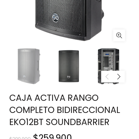
CAJA ACTIVA RANGO
COMPLETO BIDIRECCIONAL
EKO12BT SOUNDBARRIER
El
El
$
259.900