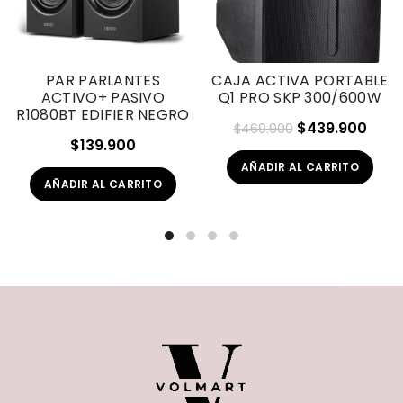
PAR PARLANTES
CAJA ACTIVA PORTABLE
ACTIVO+ PASIVO
Q1 PRO SKP 300/600W
R1080BT EDIFIER NEGRO
El
El
$
439.900
$
469.900
$
139.900
precio
prec
AÑADIR AL CARRITO
original
actu
AÑADIR AL CARRITO
era:
es:
$469.900.
$439