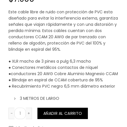
Este cable libre de ruido con protección de PVC esta
diseñado para evitar la interferencia externa, garantiza
señales que viajan rápidamente y con una distorsión y
perdida mínima. Estos cables cuentan con dos
conductores CCAM 20 AWG de par trenzado con
relleno de algodón, protección de PVC del 100% y
blindaje en espiral del 95%.
● XLR macho de 3 pines a pulg 6,3 macho
● Conectores metálicos contactos de níquel
●conductores 20 AWG Cobre Aluminio Magnesio CCAM
● Blindaje en espiral de CCAM cobertura de 95%
● Recubrimiento PVC negro 6,5 mm diámetro exterior
3 METROS DE LARGO
CABLE CANNON (XLR)MACHO A PLUG 6,3 MONO KIRLIN 3
AÑADIR AL CARRITO