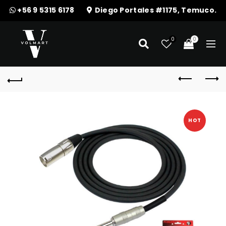
+56 9 5315 6178
Diego Portales #1175, Temuco.
0
0
HOT