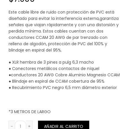
Este cable libre de ruido con protección de PVC está
diseñado para evitar la interferencia externa,garantiza
señales que viajan rápidamente y con una distorsión y
perdida mínima. Estos cables cuentan con dos
conductores CCAM 20 AWG de par trenzado con
relleno de algodón, protección de PVC del 100% y
blindaje en espiral del 95%.
● XLR hembra de 3 pines a pulg 6,3 macho
● Conectores metálicos contactos de níquel
●conductores 20 AWG Cobre Aluminio Magnesio CCAM
● Blindaje en espiral de CCAM cobertura de 95%
● Recubrimiento PVC negro 6,5 mm diámetro exterior
*3 METROS DE LARGO
CABLE CANNON (XLR) HEMBRA A PLUG 6,3 MONO 3 METRO
AÑADIR AL CARRITO