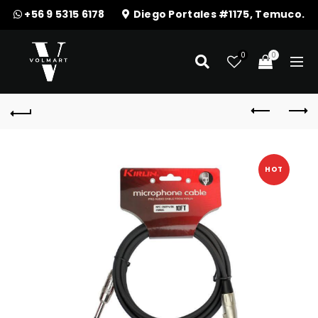
+56 9 5315 6178
Diego Portales #1175, Temuco.
0
0
HOT