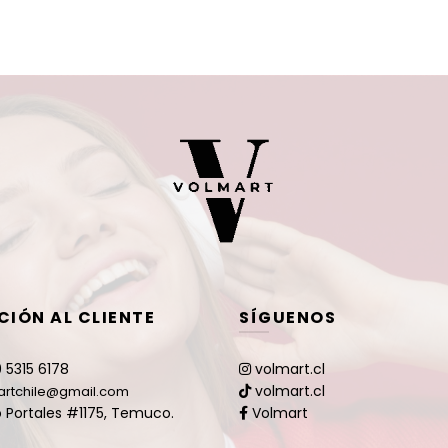
CIÓN AL CLIENTE
SÍGUENOS
 5315 6178
volmart.cl
volmart.cl
artchile@gmail.com
 Portales #1175, Temuco.
Volmart