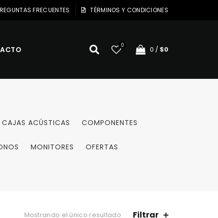
REGUNTAS FRECUENTES
TÉRMINOS Y CONDICIONES
0
ACTO
0
/
$
0
CAJAS ACÚSTICAS
COMPONENTES
ONOS
MONITORES
OFERTAS
Filtrar
Mostrando el único resultado