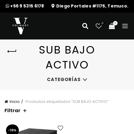
+56 9 5315 6178
Diego Portales #1175, Temuco.
0
0
SUB BAJO
ACTIVO
CATEGORÍAS
Inicio
Productos etiquetados “SUB BAJO ACTIVO”
Filtrar
-10%