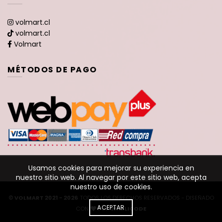
volmart.cl
volmart.cl
Volmart
MÉTODOS DE PAGO
Usamos cookies para mejorar su experiencia en
nuestro sitio web. Al navegar por este sitio web, acepta
nuestro uso de cookies.
© VOLMART 2021 - 2026
TODOS LOS DERECHOS RESERVADOS - DISEÑADO
ACEPTAR
CON
POR
WARLICODE