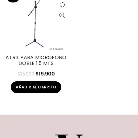
ATRIL PARA MICROFONO
DOBLE 1.5 MTS
El
El
$
19.900
$
25.900
precio
precio
AÑADIR AL CARRITO
original
actual
era:
es:
$25.900.
$19.900.