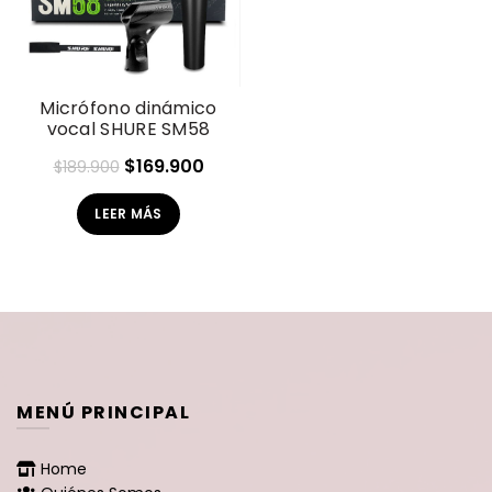
Micrófono dinámico
vocal SHURE SM58
El
El
$
169.900
$
189.900
precio
precio
LEER MÁS
original
actual
era:
es:
$189.900.
$169.900.
MENÚ PRINCIPAL
Home