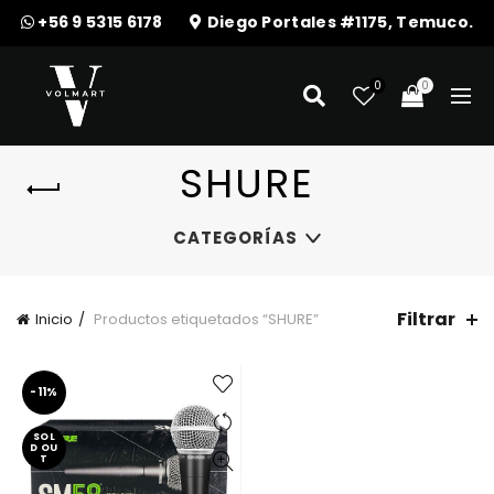
+56 9 5315 6178
Diego Portales #1175, Temuco.
0
0
SHURE
CATEGORÍAS
Filtrar
Inicio
Productos etiquetados “SHURE”
-11%
SOL
D OU
T