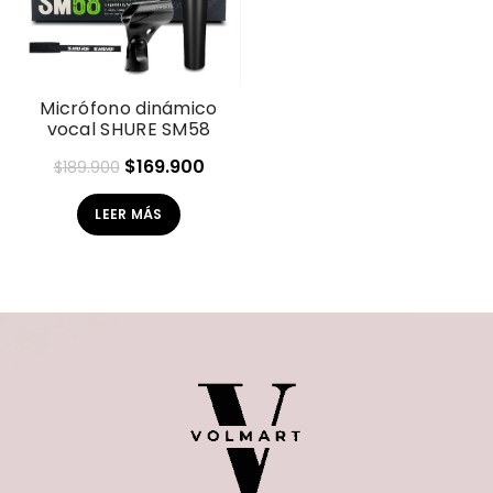
Micrófono dinámico
vocal SHURE SM58
El
El
$
169.900
$
189.900
precio
precio
LEER MÁS
original
actual
era:
es:
$189.900.
$169.900.