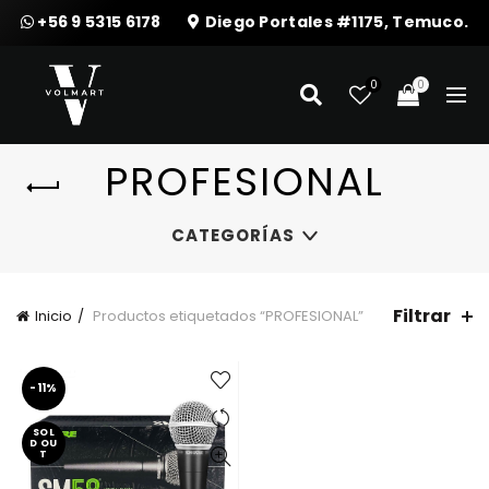
+56 9 5315 6178
Diego Portales #1175, Temuco.
0
0
PROFESIONAL
CATEGORÍAS
Filtrar
Inicio
Productos etiquetados “PROFESIONAL”
-11%
SOL
D OU
T