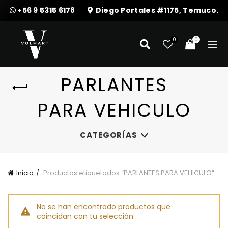
+56 9 5315 6178
Diego Portales #1175, Temuco.
0
0
PARLANTES
PARA VEHICULO
CATEGORÍAS
Inicio
Productos etiquetados “PARLANTES PARA VEHICULO”
No se han encontrado productos que
coincidan con tu selección.