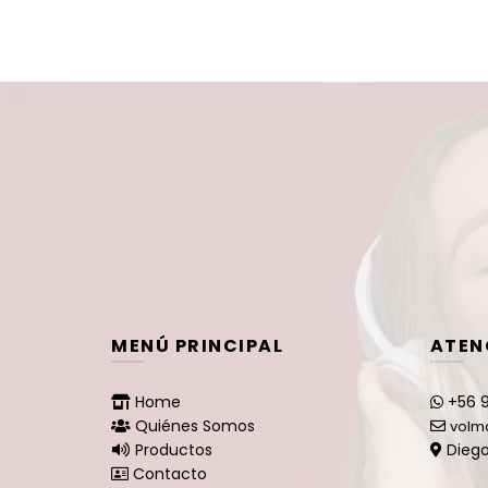
$119.900.
$99.900.
MENÚ PRINCIPAL
ATEN
Home
+56 9
Quiénes Somos
volm
Productos
Diego
Contacto