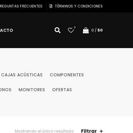
REGUNTAS FRECUENTES
TÉRMINOS Y CONDICIONES
0
ACTO
0
/
$
0
CAJAS ACÚSTICAS
COMPONENTES
ONOS
MONITORES
OFERTAS
Filtrar
Mostrando el único resultado