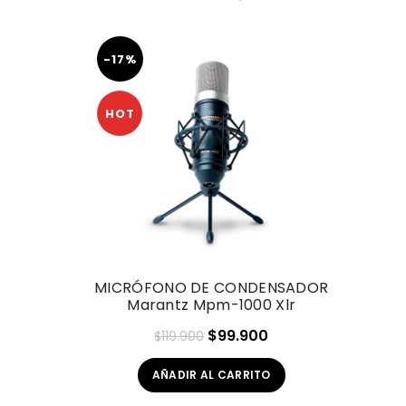
-17%
HOT
MICRÓFONO DE CONDENSADOR
Marantz Mpm-1000 Xlr
El
El
$
99.900
$
119.900
precio
precio
AÑADIR AL CARRITO
original
actual
era:
es: