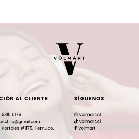
CIÓN AL CLIENTE
SÍGUENOS
 5315 6178
volmart.cl
volmart.cl
artchile@gmail.com
 Portales #1175, Temuco.
Volmart