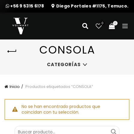
+56 9 5315 6178
Diego Portales #1175, Temuco.
0
0
CONSOLA
CATEGORÍAS
Inicio
Productos etiquetados “CONSOLA”
No se han encontrado productos que
coincidan con tu selección.
Buscar