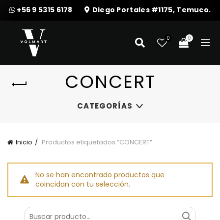
+56 9 5315 6178
Diego Portales #1175, Temuco.
0
0
CONCERT
CATEGORÍAS
Inicio
Productos etiquetados “CONCERT”
No se han encontrado productos que
coincidan con tu selección.
Buscar