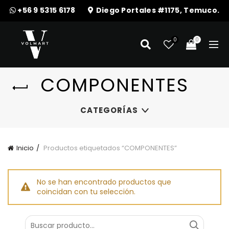
+56 9 5315 6178
Diego Portales #1175, Temuco.
0
0
COMPONENTES
CATEGORÍAS
Inicio
Productos etiquetados “COMPONENTES”
No se han encontrado productos que
coincidan con tu selección.
Buscar