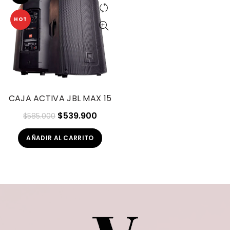
HOT
CAJA ACTIVA JBL MAX 15
El
El
$
539.900
$
585.000
precio
precio
AÑADIR AL CARRITO
original
actual
era:
es:
$585.000.
$539.900.