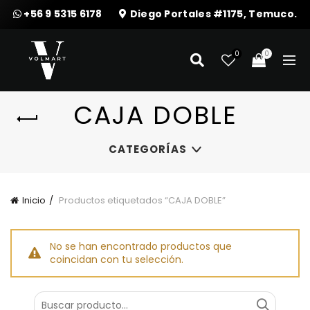
+56 9 5315 6178
Diego Portales #1175, Temuco.
0
0
CAJA DOBLE
CATEGORÍAS
Inicio
Productos etiquetados “CAJA DOBLE”
No se han encontrado productos que
coincidan con tu selección.
Buscar