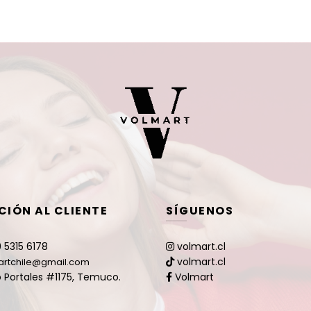
CIÓN AL CLIENTE
SÍGUENOS
 5315 6178
volmart.cl
volmart.cl
artchile@gmail.com
 Portales #1175, Temuco.
Volmart