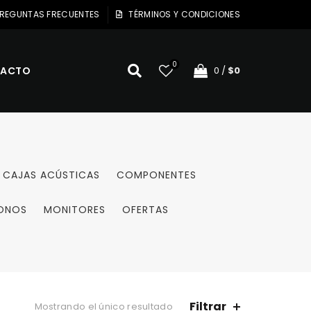
REGUNTAS FRECUENTES
TÉRMINOS Y CONDICIONES
0
ACTO
0
/
$
0
CAJAS ACÚSTICAS
COMPONENTES
ONOS
MONITORES
OFERTAS
Filtrar
Mostrando el único resultado