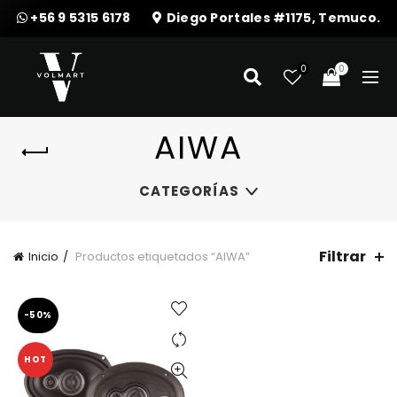
+56 9 5315 6178
Diego Portales #1175, Temuco.
0
0
AIWA
CATEGORÍAS
Filtrar
Inicio
Productos etiquetados “AIWA”
-50%
HOT