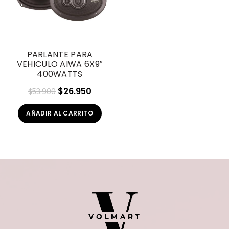
PARLANTE PARA
VEHICULO AIWA 6X9″
400WATTS
El
El
$
26.950
$
53.900
precio
precio
AÑADIR AL CARRITO
original
actual
era:
es:
$53.900.
$26.950.