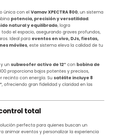
precio
do única con el
Vamav XPECTRA 800
, un sistema
mbina
potencia, precisión y versatilidad
.
actual
ido natural y equilibrado
, logra
 todo el espacio, asegurando graves profundos,
es:
ros. Ideal para
eventos en vivo, DJs, fiestas,
ones móviles
, este sistema eleva la calidad de tu
$699.900.
y un
subwoofer activo de 12″
con
bobina de
800 proporciona bajos potentes y precisos,
er recinto con energía. Su
satélite incluye 8
″
, ofreciendo gran fidelidad y claridad en las
control total
olución perfecta para quienes buscan un
ara animar eventos y personalizar la experiencia