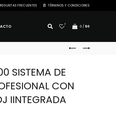
REGUNTAS FRECUENTES
TÉRMINOS Y CONDICIONES
0
ACTO
0
/
$
0
00 SISTEMA DE
OFESIONAL CON
J IINTEGRADA
El