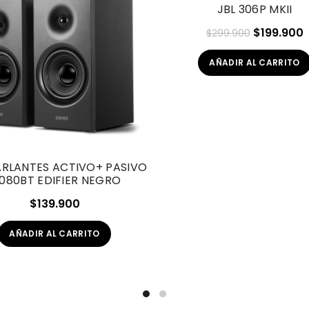
JBL 306P MKII
El
E
$
199.900
$
299.900
precio
p
AÑADIR AL CARRITO
original
a
era:
e
$299.900.
$
ARLANTES ACTIVO+ PASIVO
1080BT EDIFIER NEGRO
$
139.900
AÑADIR AL CARRITO