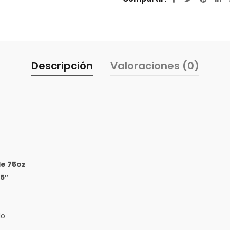
Descripción
Valoraciones (0)
de 75oz
.5″
do