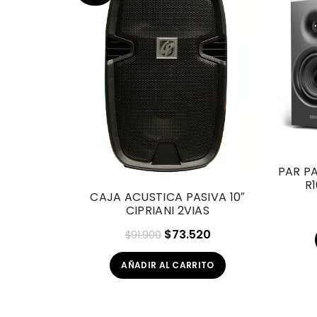
PAR P
R
CAJA ACUSTICA PASIVA 10″
CIPRIANI 2VIAS
El
El
$
73.520
$
91.900
precio
precio
AÑADIR AL CARRITO
original
actual
era:
es:
$91.900.
$73.520.