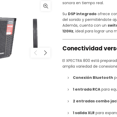
sonora en tiempo real.
Su
DSP integrado
ofrece con
del sonido y permitiéndote aj
Además, cuenta con un
swit
120Hz
, ideal para lograr una
Conectividad versá
El XPECTRA 800 está preparad
amplia variedad de conexione
Conexión Bluetooth
pa
1 entrada RCA
para equ
2 entradas combo ja
1 salida XLR
para expans