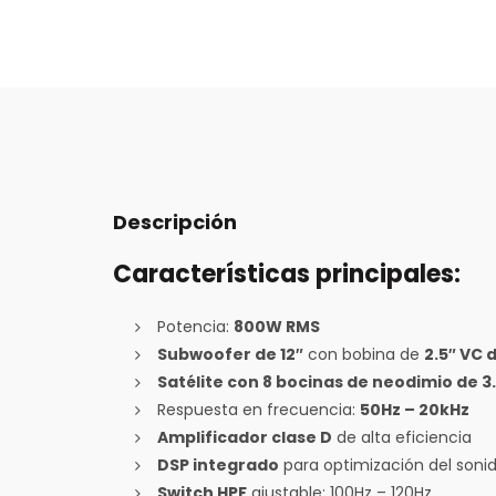
Descripción
Características principales:
Potencia:
800W RMS
Subwoofer de 12″
con bobina de
2.5″ VC 
Satélite con 8 bocinas de neodimio de 3
Respuesta en frecuencia:
50Hz – 20kHz
Amplificador clase D
de alta eficiencia
DSP integrado
para optimización del soni
Switch HPF
ajustable: 100Hz – 120Hz