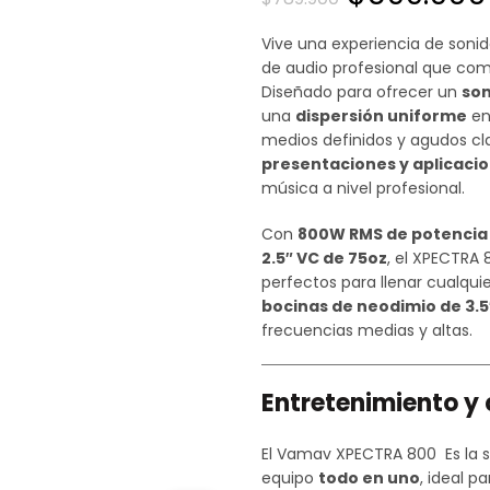
precio
Vive una experiencia de soni
de audio profesional que co
original
Diseñado para ofrecer un
son
una
dispersión uniforme
en
era:
medios definidos y agudos cla
presentaciones y aplicaci
$789.900.
música a nivel profesional.
Con
800W RMS de potencia
2.5″ VC de 75oz
, el XPECTRA 
perfectos para llenar cualqui
bocinas de neodimio de 3.5
frecuencias medias y altas.
Entretenimiento y 
El Vamav XPECTRA 800 Es la s
equipo
todo en uno
, ideal p