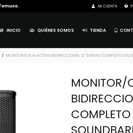
 Temuco.
MI CUENTA
P
INICIO
QUIÉNES SOMOS
TIENDA
CONT
S
MONITOR/CAJA ACTIVA BIDIRECCIONAL 12″ RANGO COMPLETO LY12 
MONITOR/C
BIDIRECCI
COMPLETO 
SOUNDBAR