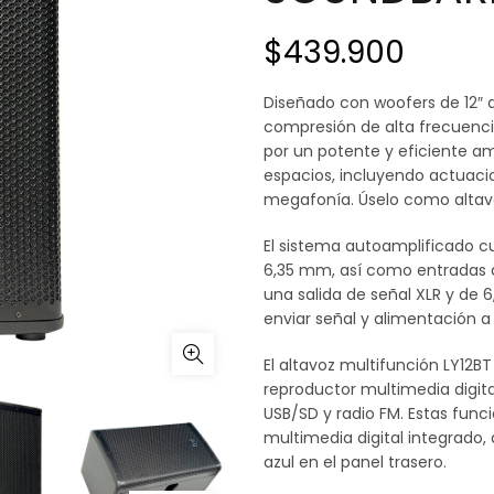
$
439.900
Diseñado con woofers de 12″ d
compresión de alta frecuencia
por un potente y eficiente am
espacios, incluyendo actuacio
megafonía. Úselo como altavo
El sistema autoamplificado c
6,35 mm, así como entradas de
una salida de señal XLR y de 
enviar señal y alimentación a 
El altavoz multifunción LY12BT
reproductor multimedia digit
USB/SD y radio FM. Estas func
multimedia digital integrado
azul en el panel trasero.