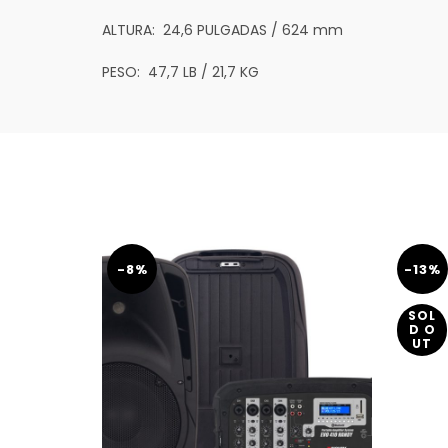
ALTURA:
24,6 PULGADAS / 624 mm
PESO:
47,7 LB / 21,7 KG
-8%
-13%
SOL
D O
UT