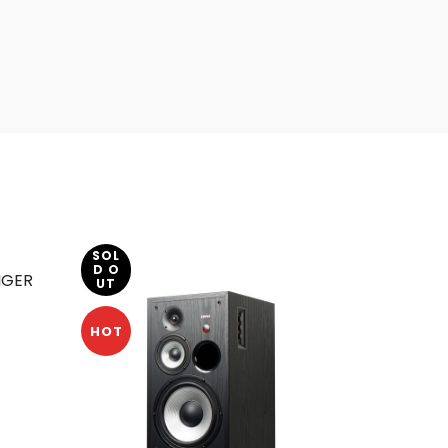
SOL
-9%
D O
NGER
UT
HOT
HOT