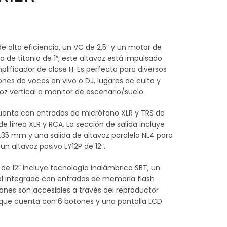
e alta eficiencia, un VC de 2,5″ y un motor de
 de titanio de 1″, este altavoz está impulsado
plificador de clase H. Es perfecto para diversos
nes de voces en vivo o DJ, lugares de culto y
z vertical o monitor de escenario/suelo.
uenta con entradas de micrófono XLR y TRS de
 línea XLR y RCA. La sección de salida incluye
6,35 mm y una salida de altavoz paralela NL4 para
un altavoz pasivo LY12P de 12″.
 de 12″ incluye tecnología inalámbrica SBT, un
al integrado con entradas de memoria flash
iones son accesibles a través del reproductor
, que cuenta con 6 botones y una pantalla LCD