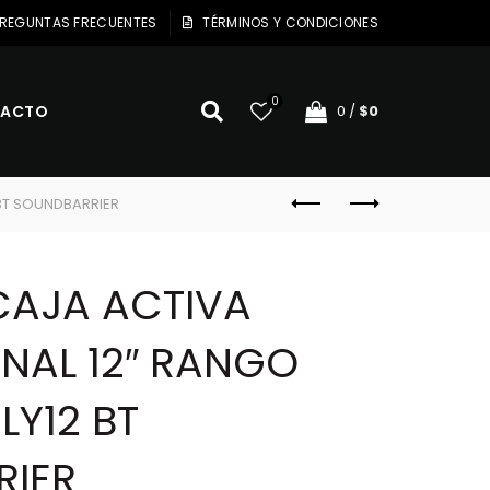
REGUNTAS FRECUENTES
TÉRMINOS Y CONDICIONES
0
ACTO
0
/
$
0
BT SOUNDBARRIER
AJA ACTIVA
ONAL 12″ RANGO
LY12 BT
RIER