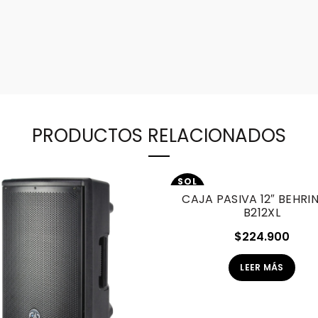
PRODUCTOS RELACIONADOS
SOL
D O
CAJA PASIVA 12″ BEHRI
UT
B212XL
$
224.900
LEER MÁS