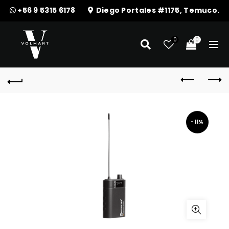
+56 9 5315 6178
Diego Portales #1175, Temuco.
0
0
-11%