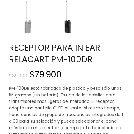
RECEPTOR PARA IN EAR
RELACART PM-100DR
El
El
$
79.900
$
89.900
precio
precio
PM-100DR está fabricado de plástico y pesa sólo unos
55 gramos (sin batería). Es uno de los bolsillos para
original
actual
transmisores más ligeros del mercado. El receptor
adopta una pantalla OLED brillante. Al mismo tiempo,
era:
es:
tiene canales de grupo de frecuencias integrados de 1
a 99 para su selección y puede seleccionar el canal
$89.900.
$79.900.
más limpio en un entorno complejo. La tecnología de