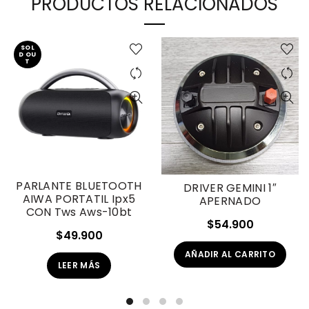
PRODUCTOS RELACIONADOS
SOL
D OU
T
PARLANTE BLUETOOTH
DRIVER GEMINI 1″
AIWA PORTATIL Ipx5
APERNADO
CON Tws Aws-10bt
$
54.900
$
49.900
AÑADIR AL CARRITO
LEER MÁS