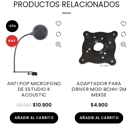
PRODUCTOS RELACIONADOS
-31%
HOT
ANTI POP MICROFONO
ADAPTADOR PARA
DE ESTUDIO K
DRIVER MOD BCHH-2M
ACOUSTIC
MEKSE
El
El
$
10.900
$
4.900
$
15.900
precio
precio
AÑADIR AL CARRITO
AÑADIR AL CARRITO
original
actual
era:
es: