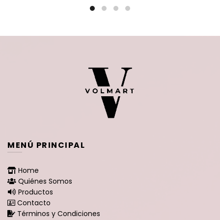
$15.900.
$10.900.
MENÚ PRINCIPAL
Home
Quiénes Somos
Productos
Contacto
Términos y Condiciones