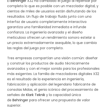
original
actual
El
Behringer
X32 ha cambiado el juego al repensar por
completo lo que es posible con un mezclador digital, y
era:
es:
cientos de miles de usuarios están disfrutando de los
resultados. Un flujo de trabajo fluido junto con una
$3.990.000.
$2.490.000.
interfaz de usuario completamente interactiva
garantiza una familiaridad inmediata e infunde
confianza. La ingeniería avanzada y el diseño
meticuloso ofrecen un rendimiento sonoro estelar a
un precio extremadamente asequible, lo que cambia
las reglas del juego por completo.
Tres empresas compartían una visión común: diseñar
y construir los productos de audio técnicamente
avanzados y con el mejor sonido para los profesionales
más exigentes. La familia de mezcladores digitales X32
es el resultado de la experiencia en ingeniería,
fabricación y aplicación del legendario fabricante de
consolas Midas, el genio icónico del procesamiento de
señales de
Klark Teknik
y la capacidad única
de
Behringer
para ofrecer una propuesta de valor
superior.