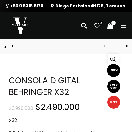
+56 9 5315 6178
Diego Portales #1175, Temuco.
0
0
-38%
CONSOLA DIGITAL
SOLD
OUT
BEHRINGER X32
HOT
El
El
$
2.490.000
$
3.990.000
precio
precio
X32