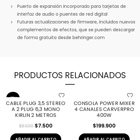
Puerto de expansión incorporado para tarjetas de
interfaz de audio o puentes de red digital
Futuras actualizaciones de firmware, incluidos nuevos
complementos de efectos, que se pueden descargar
de forma gratuita desde behringer.com
PRODUCTOS RELACIONADOS
-12%
CABLE PLUG 3,5 STEREO
CONSOLA POWER MIXER
A 2 PLUG 6,3 MONO
4 CANALES CARVERPRO
KIRLIN 2 METROS
400W
El
El
$
7.500
$
199.900
$
8.500
precio
precio
AÑADIR AL CARRITO
AÑADIR AL CARRITO