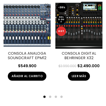
-38%
SOL
D OU
T
HOT
CONSOLA ANALOGA
CONSOLA DIGITAL
SOUNDCRAFT EPM12
BEHRINGER X32
El
El
$
549.900
$
2.490.000
$
3.990.000
precio
pre
AÑADIR AL CARRITO
LEER MÁS
original
act
era:
es:
$3.990.000.
$2.