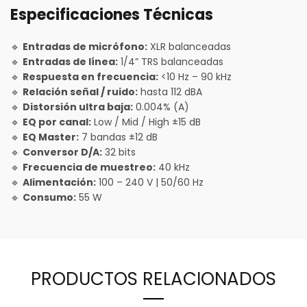
Especificaciones Técnicas
🔹
Entradas de micrófono:
XLR balanceadas
🔹
Entradas de línea:
1/4” TRS balanceadas
🔹
Respuesta en frecuencia:
<10 Hz – 90 kHz
🔹
Relación señal / ruido:
hasta 112 dBA
🔹
Distorsión ultra baja:
0.004% (A)
🔹
EQ por canal:
Low / Mid / High ±15 dB
🔹
EQ Master:
7 bandas ±12 dB
🔹
Conversor D/A:
32 bits
🔹
Frecuencia de muestreo:
40 kHz
🔹
Alimentación:
100 – 240 V | 50/60 Hz
🔹
Consumo:
55 W
PRODUCTOS RELACIONADOS