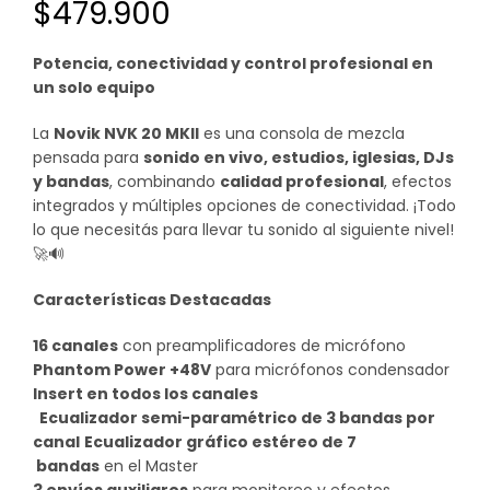
$
479.900
Potencia, conectividad y control profesional en
un solo equipo
La
Novik NVK 20 MKII
es una consola de mezcla
pensada para
sonido en vivo, estudios, iglesias, DJs
y bandas
, combinando
calidad profesional
, efectos
integrados y múltiples opciones de conectividad. ¡Todo
lo que necesitás para llevar tu sonido al siguiente nivel!
🚀🔊
Características Destacadas
16 canales
con preamplificadores de micrófono
Phantom Power +48V
para micrófonos condensador
Insert en todos los canales
Ecualizador semi-paramétrico de 3 bandas por
canal
Ecualizador gráfico estéreo de 7
bandas
en el Master
3 envíos auxiliares
para monitoreo y efectos