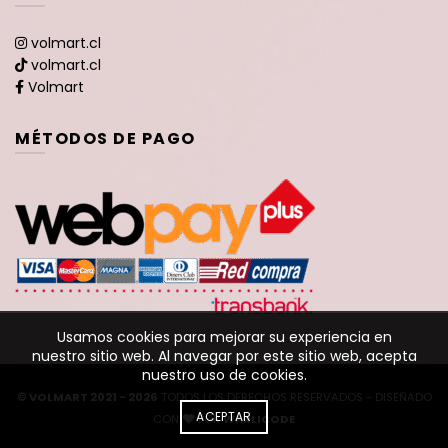
volmart.cl
volmart.cl
Volmart
MÉTODOS DE PAGO
Usamos cookies para mejorar su experiencia en
nuestro sitio web. Al navegar por este sitio web, acepta
nuestro uso de cookies.
© VOLMART 2021 - 2026
TODOS LOS DERECHOS RESERVADOS - DISEÑADO
ACEPTAR
CON
POR
WARLICODE