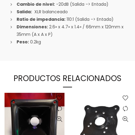
Cambio de nivel:
-20dB (Salida -> Entada)
Salida:
XLR balanceado
Ratio de impedancia:
110:1 (Salida -> Entada)
Dimensiones:
2.6» x 4.7» x 1.4» / 66mm x 120mm x
35mm (A x A x P)
Peso:
0.2kg
PRODUCTOS RELACIONADOS