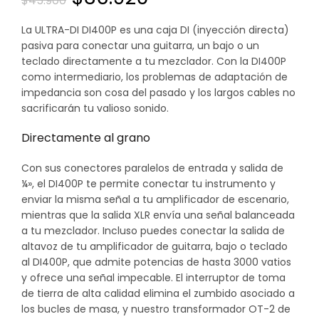
$
45.900
precio
precio
La ULTRA-DI DI400P es una caja DI (inyección directa)
pasiva para conectar una guitarra, un bajo o un
original
actual
teclado directamente a tu mezclador. Con la DI400P
como intermediario, los problemas de adaptación de
era:
es:
impedancia son cosa del pasado y los largos cables no
sacrificarán tu valioso sonido.
$45.900.
$36.920.
Directamente al grano
Con sus conectores paralelos de entrada y salida de
¼», el DI400P te permite conectar tu instrumento y
enviar la misma señal a tu amplificador de escenario,
mientras que la salida XLR envía una señal balanceada
a tu mezclador. Incluso puedes conectar la salida de
altavoz de tu amplificador de guitarra, bajo o teclado
al DI400P, que admite potencias de hasta 3000 vatios
y ofrece una señal impecable. El interruptor de toma
de tierra de alta calidad elimina el zumbido asociado a
los bucles de masa, y nuestro transformador OT-2 de