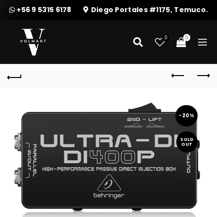
+56 9 5315 6178
Diego Portales #1175, Temuco.
0
0
-20%
SOLD
OUT