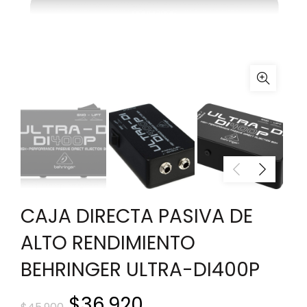
CAJA DIRECTA PASIVA DE
ALTO RENDIMIENTO
BEHRINGER ULTRA-DI400P
El
El
$
36.920