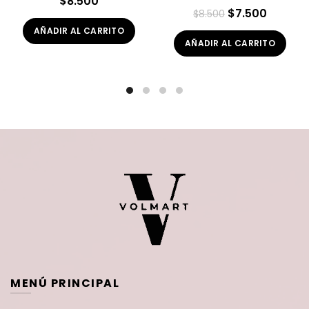
$
8.500
El
El
$
7.500
$
8.500
precio
precio
AÑADIR AL CARRITO
AÑADIR AL CARRITO
original
actual
era:
es:
$8.500.
$7.500.
MENÚ PRINCIPAL