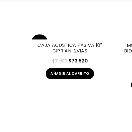
-20%
CAJA ACUSTICA PASIVA 10″
M
CIPRIANI 2VIAS
BI
El
El
$
73.520
$
91.900
precio
precio
AÑADIR AL CARRITO
original
actual
era:
es:
$91.900.
$73.520.