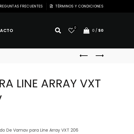
REGUNTAS FRECUENTES
TÉRMINOS Y CONDICIONES
0
ACTO
0
/
$
0
RA LINE ARRAY VXT
V
l
recio
do De Vamav para Line Array VXT 206