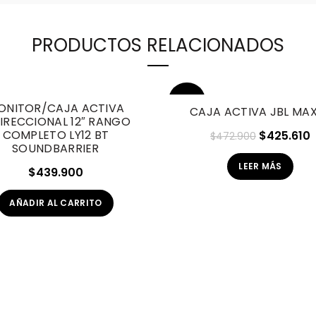
PRODUCTOS RELACIONADOS
-10%
ONITOR/CAJA ACTIVA
CAJA ACTIVA JBL MAX
DIRECCIONAL 12″ RANGO
COMPLETO LY12 BT
SOL
El
E
$
425.610
$
472.900
D O
SOUNDBARRIER
precio
p
UT
LEER MÁS
original
a
$
439.900
era:
e
AÑADIR AL CARRITO
$472.900.
$