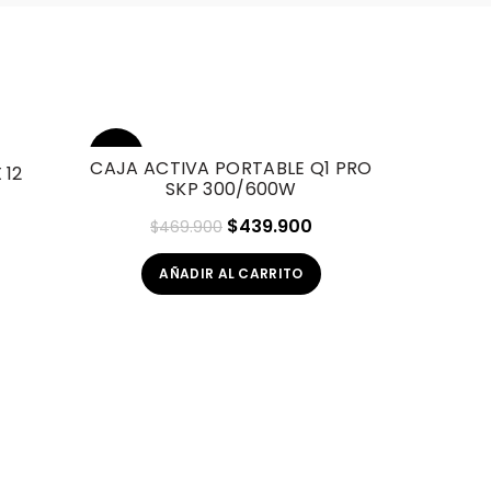
SOL
-6%
D O
CAJA ACTIVA PORTABLE Q1 PRO
 12
UT
SKP 300/600W
l
El
El
$
439.900
$
469.900
recio
precio
precio
ctual
AÑADIR AL CARRITO
original
actual
s:
era:
es:
425.610.
$469.900.
$439.900.
PAR DE
NOVI