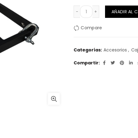
original
a
BUMPER PARA LINE ARRA
AÑADIR AL 
era:
e
Compare
$219.900.
$
Categorías:
Accesorios
,
Ca
Compartir