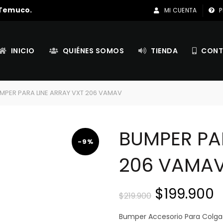
 Temuco.
MI CUENTA
P
INICIO
QUIÉNES SOMOS
TIENDA
CONT
MPER PARA LINE ARRAY VXT 206 VAMAV
BUMPER PA
-9%
206 VAMA
El
E
$
199.900
$
219.900
precio
p
Bumper Accesorio Para Colga