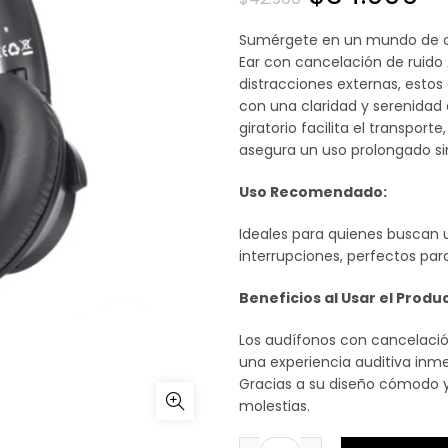
precio
pr
Sumérgete en un mundo de ca
Ear con cancelación de ruido
original
a
distracciones externas, estos
con una claridad y serenidad e
era:
es
giratorio facilita el transpor
asegura un uso prolongado si
$42.900.
$3
Uso Recomendado:
Ideales para quienes buscan u
interrupciones, perfectos para
Beneficios al Usar el Produ
Los audífonos con cancelació
una experiencia auditiva inme
Gracias a su diseño cómodo y 
molestias.
AUDIFONO BLUETOOTH O