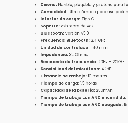
Diseño:
Flexible, plegable y giratorio para fá
Comodidad:
Ultra cómodo para uso prolo
Interfaz de carga:
Tipo C.
Soporte:
Asistente de voz.
Bluetooth:
Versión V5.3.
Frecuencia Bluetooth:
2,4 GHz.
Unidad de controlador:
40 mm.
Impedancia:
32 Ohms.
Respuesta de frecuencia:
20Hz – 20KHz.
Sensibilidad del micrófono:
42dB.
Distancia de trabajo:
10 metros.
Tiempo de carga:
1,5 horas.
Capacidad de la batería:
250mAh.
Tiempo de trabajo con ANC encendido:
Tiempo de trabajo con ANC apagado:
16