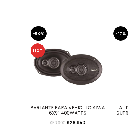
-50%
-17%
HOT
PARLANTE PARA VEHICULO AIWA
AUD
6X9″ 400WATTS
SUPR
El
El
$
26.950
$
53.900