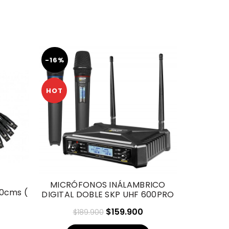
-16%
-50%
HOT
HOT
MICRÓFONOS INÁLAMBRICO
0cms (
PAR PARL
DIGITAL DOBLE SKP UHF 600PRO
BOW
El
El
$
159.900
$
189.900
$
precio
precio