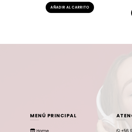
precio
precio
AÑADIR AL CARRITO
original
actual
era:
es:
$53.900.
$26.950.
MENÚ PRINCIPAL
ATEN
Home
+56 9