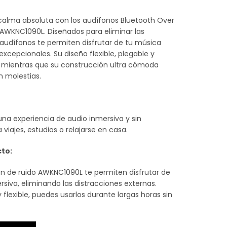
ecio
lma absoluta con los audífonos Bluetooth Over
 AWKNC1090L. Diseñados para eliminar las
ctual
 audífonos te permiten disfrutar de tu música
xcepcionales. Su diseño flexible, plegable y
:
te, mientras que su construcción ultra cómoda
n molestias.
4.900.
na experiencia de audio inmersiva y sin
 viajes, estudios o relajarse en casa.
cto:
n de ruido AWKNC1090L te permiten disfrutar de
rsiva, eliminando las distracciones externas.
flexible, puedes usarlos durante largas horas sin
VER EAR AIWA CON CANCELACION DE RUIDO AWKNC1090L cantid