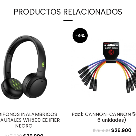
PRODUCTOS RELACIONADOS
-9%
IFONOS INALAMBRICOS
Pack CANNON-CANNON 5
AURALES WH500 EDIFIER
6 unidades)
NEGRO
El
El
$
26.900
$
29.400
El
El