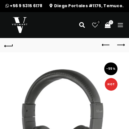
+56 9 5315 6178
Diego Portales #1175, Temuco.
0
0
-55%
HOT