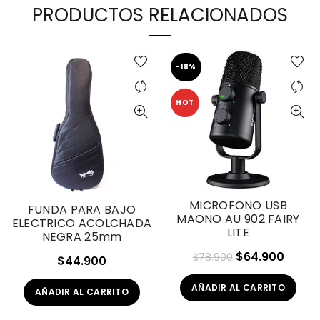
PRODUCTOS RELACIONADOS
-18%
HOT
MICROFONO USB
FUNDA PARA BAJO
MAONO AU 902 FAIRY
ELECTRICO ACOLCHADA
LITE
NEGRA 25mm
El
El
$
64.900
$
78.900
$
44.900
precio
preci
AÑADIR AL CARRITO
original
actua
AÑADIR AL CARRITO
era:
es: