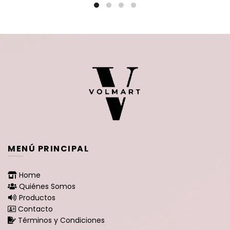
$78.900.
$64.9
MENÚ PRINCIPAL
Home
Quiénes Somos
Productos
Contacto
Términos y Condiciones