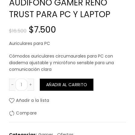
AUDIFONO GAMER RENO
TRUST PARA PC Y LAPTOP
El
El
$
7.500
$
16.500
precio
precio
Auriculares para PC
original
actual
Cómodos auriculares circumaurales para PC con
diadema ajustable y micrófono sensible para una
era:
es:
comunicación clara
$16.500.
$7.500.
AUDIFONO GAMER RENO TRUST PARA PC Y LAPTOP cant
AÑADIR AL CARRITO
Añadir a la lista
Compare
Categorías:
Gamer
,
Ofertas