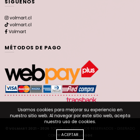
SÍGUENOS
volmart.cl
volmart.cl
Volmart
MÉTODOS DE PAGO
Usamos cookies para mejorar su experiencia en
nuestro sitio web. Al navegar por este sitio web, acepta
nuestro uso de cookies.
© VOLMART 2021 - 2026
TODOS LOS DERECHOS RESERVADOS - DISEÑADO
ACEPTAR
CON
POR
WARLICODE