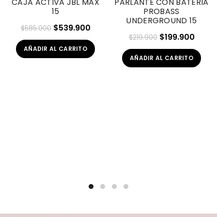
CAJA ACTIVA JBL MAX
PARLANTE CON BATERIA
15
PROBASS
HOT
HOT
UNDERGROUND 15
El
El
$
539.900
$
585.000
El
El
$
199.900
$
219.900
precio
precio
precio
preci
AÑADIR AL CARRITO
original
actual
AÑADIR AL CARRITO
original
actua
era:
es:
era:
es:
$585.000.
$539.900.
$219.900.
$199.