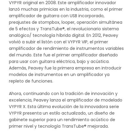
VYPYR original en 2008. Este amplificador innovador
original
actual
lanzó muchas primicias en la industria, como el primer
amplificador de guitarra con USB incorporado,
era:
es:
preajustes de stompbox, looper, operación simultánea
de 5 efectos y TransTube®, el revolucionario sistema
$289.900.
$231.900.
analógico/ tecnología híbrida digital. En 2012, Peavey
volvió a subir el listón con el VYPYR VIP, el primer
amplificador de rendimiento de instrumentos variables
del mundo. Este fue el primer amplificador diseñado
para usar con guitarra eléctrica, bajo y acústica.
Además, Peavey fue la primera empresa en introducir
modelos de instrumentos en un amplificador ya
repleto de funciones.
Ahora, continuando con la tradición de innovación y
excelencia, Peavey lanza el amplificador de modelado
VYPYR X. Esta última evolución de la innovadora serie
VYPYR presenta un estilo actualizado, un diseño de
gabinete superior para un rendimiento acústico de
primer nivel y tecnología TransTube® mejorada.