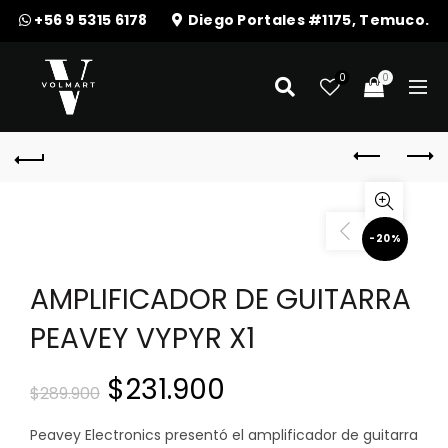
+56 9 5315 6178
Diego Portales #1175, Temuco.
0
0
-20%
AMPLIFICADOR DE GUITARRA
PEAVEY VYPYR X1
El
El
$
231.900
$
289.900
precio
precio
Peavey Electronics presentó el amplificador de guitarra