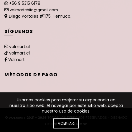
+56 9 5315 6178
volmartchile@gmail.com
Diego Portales #1175, Temuco.
SÍGUENOS
volmart.cl
volmart.cl
Volmart
MÉTODOS DE PAGO
Usamos cookies para mejorar su experiencia en
nuestro sitio web. Al navegar por este sitio web, acepta
nuestro uso de cookies.
© VOLMART 2021 - 2026
TODOS LOS DERECHOS RESERVADOS - DISEÑADO
ACEPTAR
CON
POR
WARLICODE