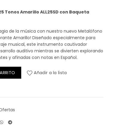
ecio
5 Tonos Amarillo ALL25SD con Baqueta
tual
agia de la música con nuestro nuevo Metalófono
rante Amarillo! Diseñado especialmente para
zaje musical, este instrumento cautivador
8.900.
esarrollo auditivo mientras se divierten explorando
antes y afinadas con notas en Español.
e 25 Tonos + Baqueta Adicional ALLEGRO AMARILLO cantidad
CARRITO
Añadir a la lista
Ofertas