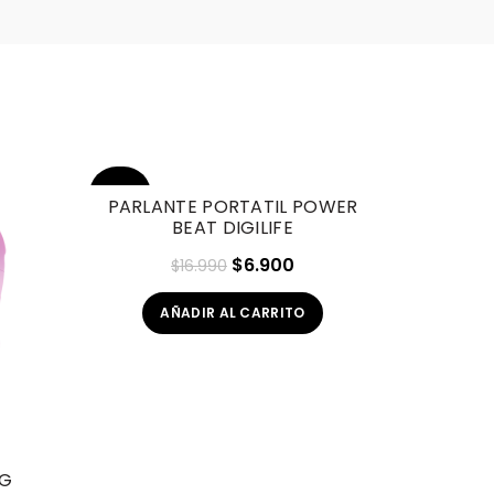
-59%
-17%
PARLANTE PORTATIL POWER
BEAT DIGILIFE
HOT
El
El
$
6.900
$
16.990
precio
precio
AÑADIR AL CARRITO
original
actual
era:
es:
$16.990.
$6.900.
NG
MICRÓFO