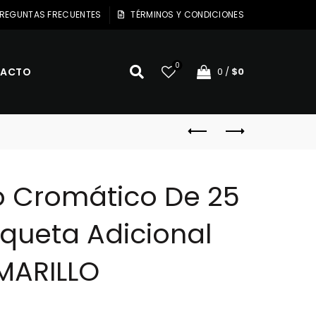
REGUNTAS FRECUENTES
TÉRMINOS Y CONDICIONES
0
ACTO
0
/
$
0
o Cromático De 25
queta Adicional
MARILLO