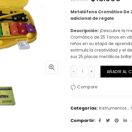
precio
pr
Metalófono Cromático De 2
adicional de regalo
original
ac
Descripción:
¡Descubre la m
era:
es:
Cromático de 25 Tonos en vib
niños en su etapa de aprendi
$25.900.
$1
estimula la creatividad y el d
sus 25 placas metálicas brill
Metalófono Cromático D
AÑADIR AL 
Compare
Categorías:
Instrumentos
,
Compartir