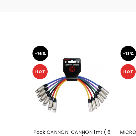
-16%
-18%
HOT
HOT
Pack CANNON-CANNON 1mt ( 6
MICRO