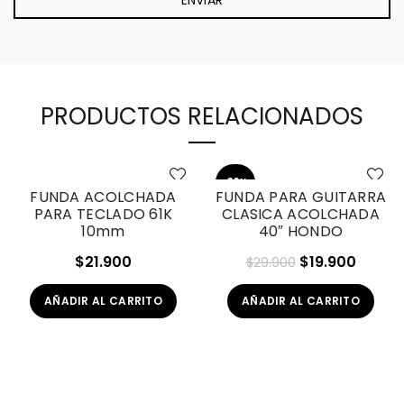
PRODUCTOS RELACIONADOS
-33%
FUNDA ACOLCHADA
FUNDA PARA GUITARRA
PARA TECLADO 61K
CLASICA ACOLCHADA
10mm
40″ HONDO
El
El
$
21.900
$
19.900
$
29.900
precio
precio
AÑADIR AL CARRITO
AÑADIR AL CARRITO
original
actual
era:
es:
$29.900.
$19.90