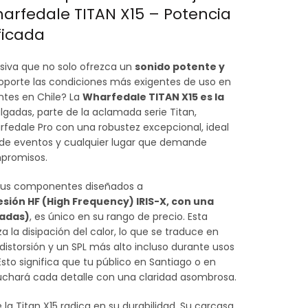
arfedale TITAN X15 – Potencia
actual
ficada
es:
siva que no solo ofrezca un
sonido potente y
.
$359.900.
soporte las condiciones más exigentes de uso en
ntes en Chile? La
Wharfedale TITAN X15 es la
pulgadas, parte de la aclamada serie Titan,
rfedale Pro con una robustez excepcional, ideal
 de eventos y cualquier lugar que demande
mpromisos.
r sus componentes diseñados a
ión HF (High Frequency) IRIS-X, con una
gadas)
, es único en su rango de precio. Esta
a la disipación del calor, lo que se traduce en
istorsión y un SPL más alto incluso durante usos
sto significa que tu público en Santiago o en
cuchará cada detalle con una claridad asombrosa.
 la Titan X15 radica en su durabilidad. Su carcasa