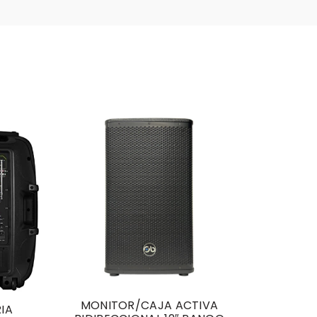
-25%
MONITOR/CAJA ACTIVA
SISTEMA
IA