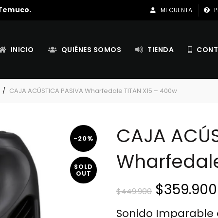
 Temuco.
MI CUENTA
P
INICIO
QUIÉNES SOMOS
TIENDA
CONT
CAJA ACÚSTICA PASIVA Wharfedale TITAN X15 – 400w
CAJA ACÚS
-20%
Wharfedale
SOLD
OUT
El
$
359.900
$
449.900
precio
Sonido Imparable 