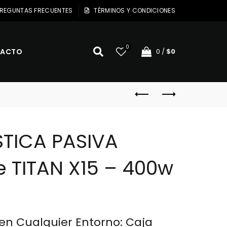
REGUNTAS FRECUENTES
TÉRMINOS Y CONDICIONES
0
ACTO
0
/
$
0
TICA PASIVA
 TITAN X15 – 400w
El
precio
en Cualquier Entorno: Caja