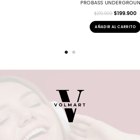
PROBASS UNDERGROUN
El
El
$
199.900
$
219.900
precio
p
AÑADIR AL CARRITO
original
a
era:
e
$219.900.
$