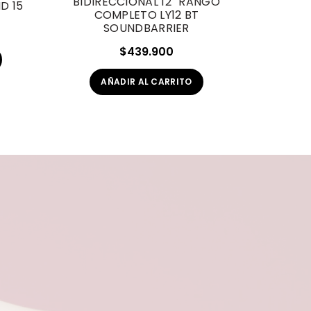
BIDIRECCIONAL 12″ RANGO
CON BA
D 15
COMPLETO LY12 BT
SOUNDBARRIER
$
3
recio
$
439.900
ctual
A
s:
AÑADIR AL CARRITO
199.900.