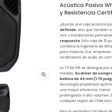
Acústica Pasiva Wh
original
y Resistencia Certi
era:
¿Buscas una caja acústica pa
$449.900
definido
, sino que también 
vivo o instalaciones permane
respuesta
. Esta caja de 15 
combina la ingeniería de Wha
para músicos, DJs, empresas
rendimiento de audio sin co
La TITAN X15 se distingue po
medida.
Su
driver
de compres
bobina de 44 mm (1.75 pul
tecnología propietaria optimiz
una mayor eficiencia, menor d
prolongados a alto volumen. E
cualquier región de Chile es
Pero la verdadera fortaleza de