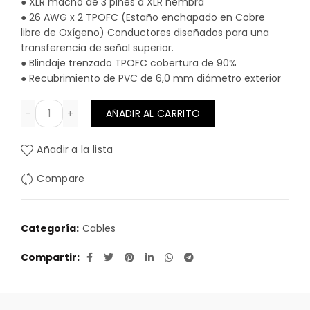
● XLR macho de 3 pines a XLR hembra
● 26 AWG x 2 TPOFC (Estaño enchapado en Cobre
libre de Oxígeno) Conductores diseñados para una
transferencia de señal superior.
● Blindaje trenzado TPOFC cobertura de 90%
● Recubrimiento de PVC de 6,0 mm diámetro exterior
CABLE DE ILUMINACION DMX 1METRO KIRLIN cantidad
AÑADIR AL CARRITO
Añadir a la lista
Compare
Categoría:
Cables
Compartir