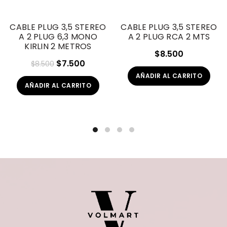
CABLE PLUG 3,5 STEREO
CABLE PLUG 3,5 STEREO
A 2 PLUG 6,3 MONO
A 2 PLUG RCA 2 MTS
KIRLIN 2 METROS
$
8.500
El
El
$
7.500
$
8.500
precio
precio
AÑADIR AL CARRITO
AÑADIR AL CARRITO
original
actual
era:
es:
$8.500.
$7.500.