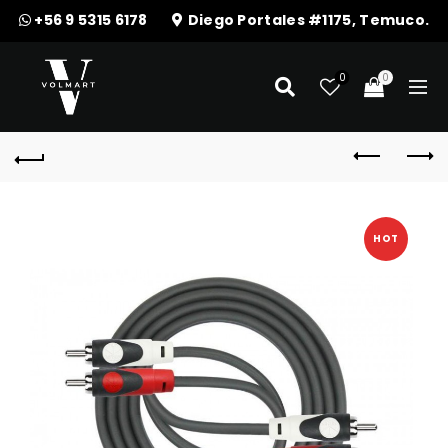
+56 9 5315 6178
Diego Portales #1175, Temuco.
0
0
HOT