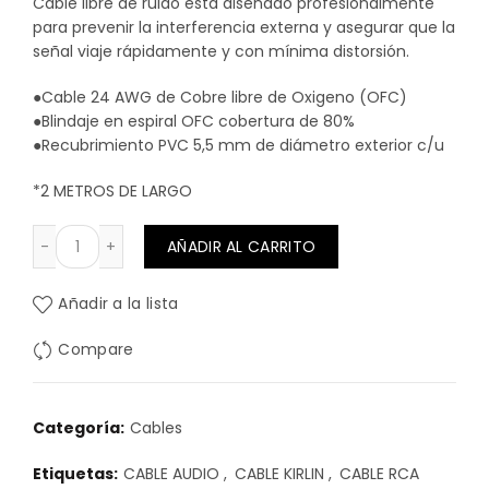
Cable libre de ruido está diseñado profesionalmente
para prevenir la interferencia externa y asegurar que la
señal viaje rápidamente y con mínima distorsión.
●Cable 24 AWG de Cobre libre de Oxigeno (OFC)
●Blindaje en espiral OFC cobertura de 80%
●Recubrimiento PVC 5,5 mm de diámetro exterior c/u
*2 METROS DE LARGO
CABLE 2 RCA a 2 RCA 2 METROS KIRLIN cantidad
AÑADIR AL CARRITO
Añadir a la lista
Compare
Categoría:
Cables
Etiquetas:
CABLE AUDIO
,
CABLE KIRLIN
,
CABLE RCA